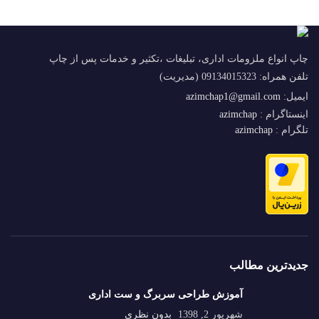
چاپ انواع ملزومات اداری، تبلیغات ،تکثیر و خدمات پس از چاپ
تلفن همراه: 09134015323 (مدیریت)
ایمیل:
azimchap1@gmail.com
اینستاگرام :
azimchap
تلگرام :
azimchap
جدیدترین مطالب
آموزش طراحی سربرگ و ست اداری
شهریور 2, 1398
بدون نظری