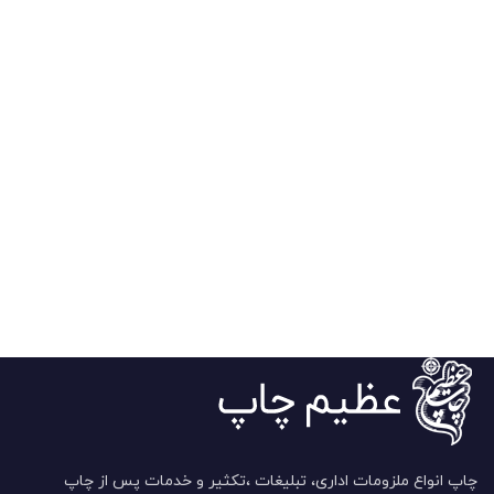
چاپ انواع ملزومات اداری، تبلیغات ،تکثیر و خدمات پس از چاپ