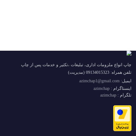
چاپ انواع ملزومات اداری، تبلیغات ،تکثیر و خدمات پس از چاپ
تلفن همراه: 09134015323 (مدیریت)
ایمیل:
azimchap1@gmail.com
اینستاگرام :
azimchap
تلگرام :
azimchap