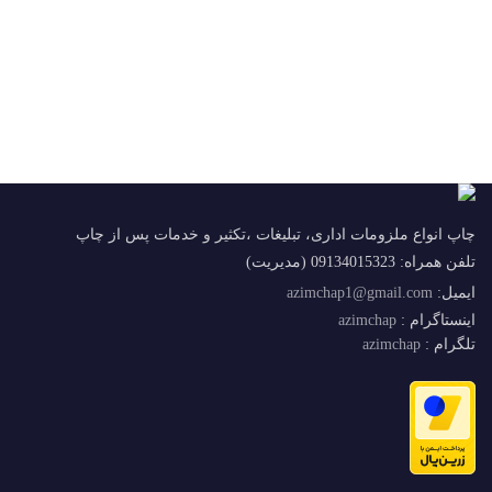
چاپ انواع ملزومات اداری، تبلیغات ،تکثیر و خدمات پس از چاپ
تلفن همراه: 09134015323 (مدیریت)
ایمیل:
azimchap1@gmail.com
اینستاگرام :
azimchap
تلگرام :
azimchap