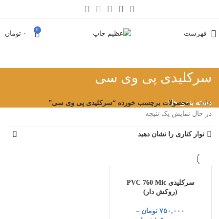
0
فهرست
۰
تومان
سرکلیدی پی وی سی
دسته بندی ها
خانه
محصولات برچسب خورده “سرکلیدی پی وی سی”
در حال نمایش یک نتیجه
نوار کناری را نشان دهید
سرکلیدی PVC 760 Mic
(روکش دار)
۷۵۰,۰۰۰
تومان
–