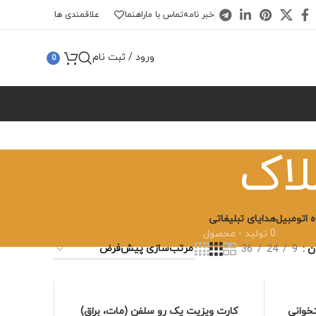
خبر نامه
تماس با ما
راهنما
علاقمندی ها
ورود / ثبت نام
0
لاک
 اتومبیل
هدایای تبلیغاتی
0 تولید - محصول
دن
9
24
36
خوانی
کارت ویزیت یک رو سلفن (مات، براق)