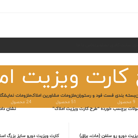
مای سایت
گالری تصاویر
تماس با ما
کارت ویزیت ام
ن
بسته بندی فست فود و رستوران
ملزومات مشاورین املاک
ملزومات نمایشگاه
9 محصول
51 محصول
24 محصول
لات برچسب خورده “طرح کارت ویزیت املاک”
نشان دا
زیت دورو رو سلفن (مات، براق)
کارت ویزیت دورو سایز بزرگ است