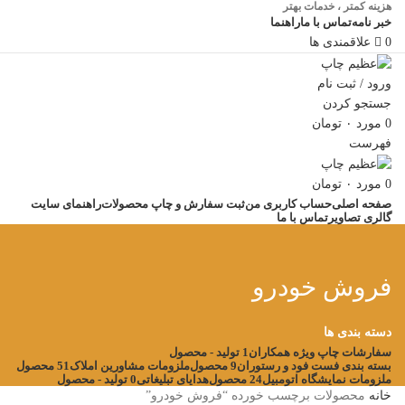
هزینه کمتر ، خدمات بهتر
خبر نامه
تماس با ما
راهنما
0
علاقمندی ها
ورود / ثبت نام
جستجو کردن
0
مورد
۰
تومان
فهرست
0
مورد
۰
تومان
صفحه اصلی
حساب کاربری من
ثبت سفارش و چاپ محصولات
راهنمای سایت
گالری تصاویر
تماس با ما
فروش خودرو
دسته بندی ها
سفارشات چاپ ویژه همکاران
1 تولید - محصول
بسته بندی فست فود و رستوران
9 محصول
ملزومات مشاورین املاک
51 محصول
ملزومات نمایشگاه اتومبیل
24 محصول
هدایای تبلیغاتی
0 تولید - محصول
خانه
محصولات برچسب خورده “فروش خودرو”