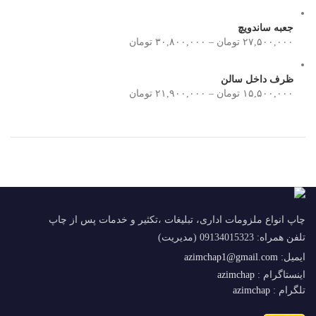
جعبه ساندویچ
۲۷,۵۰۰,۰۰۰
تومان
–
۳۰,۸۰۰,۰۰۰
تومان
ظرف داخل سالن
۱۵,۵۰۰,۰۰۰
تومان
–
۲۱,۹۰۰,۰۰۰
تومان
چاپ انواع ملزومات اداری، تبلیغات ،تکثیر و خدمات پس از چاپ
تلفن همراه: 09134015323 (مدیریت)
ایمیل:
azimchap1@gmail.com
اینستاگرام :
azimchap
تلگرام :
azimchap