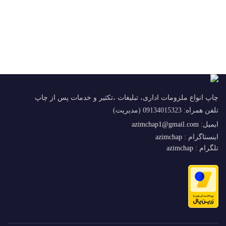
چاپ انواع ملزومات اداری، تبلیغات ،تکثیر و خدمات پس از چاپ
تلفن همراه: 09134015323 (مدیریت)
ایمیل:
azimchap1@gmail.com
اینستاگرام :
azimchap
تلگرام :
azimchap