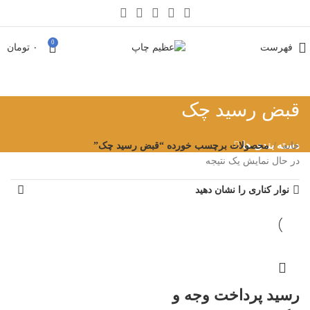
0
فهرست
۰
تومان
قبض رسید چک
دسته بندی ها
خانه
محصولات برچسب خورده “قبض رسید چک”
در حال نمایش یک نتیجه
نوار کناری را نشان دهید
رسید پرداخت وجه و