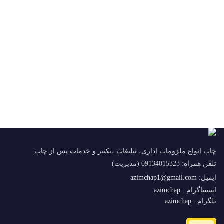
چاپ انواع ملزومات اداری، تبلیغات ،تکثیر و خدمات پس از چاپ
تلفن همراه: 09134015323 (مدیریت)
ایمیل:
azimchap1@gmail.com
اینستاگرام :
azimchap
تلگرام :
azimchap