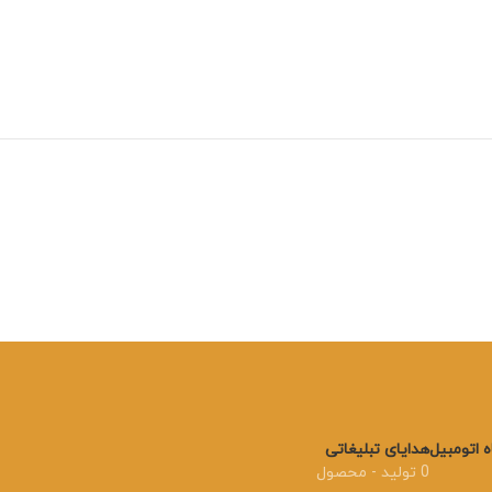
 اتومبیل
هدایای تبلیغاتی
0 تولید - محصول