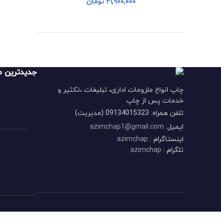
۲۱,۹۰۰,۰۰۰
تومان
جدیدترین م
چاپ انواع ملزومات اداری، تبلیغات ،تکثیر و
خدمات پس از چاپ
تلفن همراه: 09134015323 (مدیریت)
ایمیل:
azimchap1@gmail.com
اینستاگرام :
azimchap
تلگرام :
azimchap