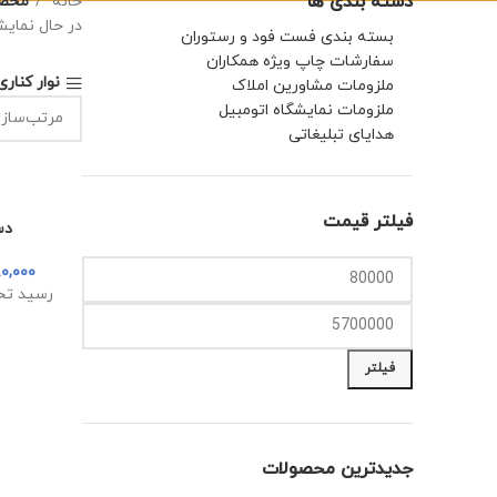
دسته بندی ها
خانه
محصو
در حال نمای
بسته بندی فست فود و رستوران
سفارشات چاپ ویژه همکاران
نوار کنار
ملزومات مشاورین املاک
ملزومات نمایشگاه اتومبیل
هدایای تبلیغاتی
فیلتر قیمت
دس
۰,۰۰۰
رسید تح
حداقل
حداکثر
قیمت
قیمت
فیلتر
جدیدترین محصولات