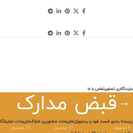
سایت
گالری تصاویر
تماس با ما
قبض مدارک
ن
بسته بندی فست فود و رستوران
ملزومات مشاورین املاک
ملزومات نمایشگاه
9 محصول
51 محصول
24 محصول