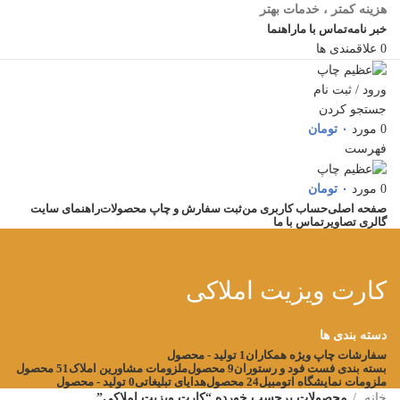
هزینه کمتر ، خدمات بهتر
خبر نامه
تماس با ما
راهنما
0
علاقمندی ها
ورود / ثبت نام
جستجو کردن
0
مورد
۰
تومان
فهرست
0
مورد
۰
تومان
صفحه اصلی
حساب کاربری من
ثبت سفارش و چاپ محصولات
راهنمای سایت
گالری تصاویر
تماس با ما
کارت ویزیت املاکی
دسته بندی ها
سفارشات چاپ ویژه همکاران
1 تولید - محصول
بسته بندی فست فود و رستوران
9 محصول
ملزومات مشاورین املاک
51 محصول
ملزومات نمایشگاه اتومبیل
24 محصول
هدایای تبلیغاتی
0 تولید - محصول
خانه
محصولات برچسب خورده “کارت ویزیت املاکی”