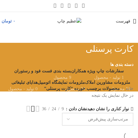
فهرست
۰
تومان
کارت پرسنلی
دسته بندی ها
سفارشات چاپ ویژه همکاران
بسته بندی فست فود و رستوران
1 تولید - محصول
9 محصول
ملزومات مشاورین املاک
ملزومات نمایشگاه اتومبیل
هدایای تبلیغاتی
خانه
محصولات برچسب خورده “کارت پرسنلی”
51 محصول
24 محصول
0 تولید - محصول
در حال نمایش یک نتیجه
نوار کناری را نشان دهید
نشان دادن
9
24
36