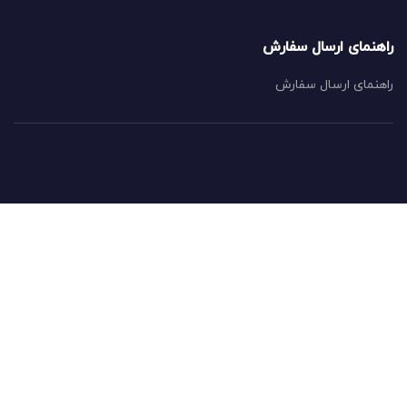
راهنمای ارسال سفارش
راهنمای ارسال سفارش
خدمات مشتریان
ورود به پنل کاربری
ثبت نام در سایت
پیگیری سفارش
حریم خصوصی