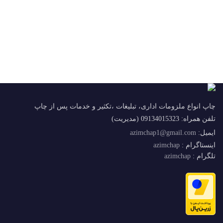
چاپ انواع ملزومات اداری، تبلیغات ،تکثیر و خدمات پس از چاپ
تلفن همراه: 09134015323 (مدیریت)
ایمیل:
azimchap1@gmail.com
اینستاگرام :
azimchap
تلگرام :
azimchap