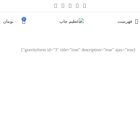
0
فهرست
۰
تومان
[gravityform id=”3″ title=”true” description=”true” ajax=”true”]