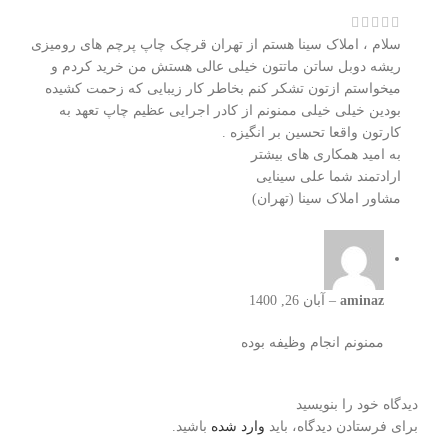
سلام ، املاک سینا هستم از تهران قرچک چاپ پرچم های رومیزی
ریشه دوبل ساتن ماتتون خیلی عالی هستش من خرید کردم و
میخواستم ازتون تشکر کنم بخاطر کار زیبایی که زحمت کشیده
بودین خیلی خیلی ممنونم از کادر اجرایی عظیم چاپ تعهد به
کارتون واقعا تحسین بر انگیزه .
به امید همکاری های بیشتر
ارادتمند شما علی سینایی
مشاور املاک سینا (تهران)
aminaz
–
آبان 26, 1400
ممنونم انجام وظیفه بوده
دیدگاه خود را بنویسید
برای فرستادن دیدگاه، باید
وارد شده
باشید.