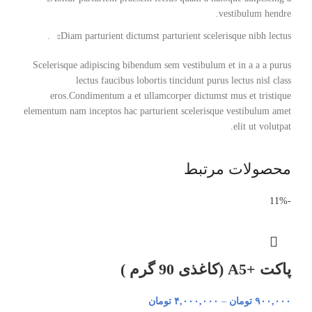
vestibulum hendre.
Diam parturient dictumst parturient scelerisque nibh lectus.
Scelerisque adipiscing bibendum sem vestibulum et in a a a purus
lectus faucibus lobortis tincidunt purus lectus nisl class
eros.Condimentum a et ullamcorper dictumst mus et tristique
elementum nam inceptos hac parturient scelerisque vestibulum amet
elit ut volutpat.
محصولات مرتبط
-11%
پاکت +A5 (کاغذی 90 گرم )
۹۰۰,۰۰۰
تومان
–
۴,۰۰۰,۰۰۰
تومان