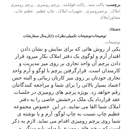
برچسب:
پاکت سند
,
پاکت قولنامه
,
پرچم رومیزی
,
پرچم رومیزی
املاک
,
پرچمرومیزی
,
تجهیزات املاک
,
چاپ عظیم
,
عظیم چاپ
,
مشاوراملاک
Share:
توضیحات
توضیحات تکمیلی
نظرات (2)
ارسال سفارشات
توضیحات
یکی از روش هائی که برای نمایش و نشان دادن
اقتدار آرم و لوگوی یک دفتر املاک بکار میرود قرار
دادن پرچم آن واحد تجاری بر روی میز مدیریت و
کارمندان است. قرارگرفتن پرچم با لوگو و آرم واحد
تجاری خودتان بر روی میز کارتان زیبائی و البته حس
اعتماد بسیار بالائی را برای شما و مراجعه کنندگانتان
رقم خواهد زد. بویژه پرچم های رومیزی در جلسات
عقد قرارداد یک ملک درخشش خاصی را به دفتر
املاک شما القا می نمایند. در این خصوص مجموعه
عظیم چاپ نسبت به چاپ لوگو، آرم و یا نوشته ی
شما روی پرچم رومیزی اقدام می نماید. لازم به ذکر
است که پرچم های رومیزی با میله، پایه سنگی و