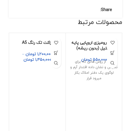
Share:
محصولات مرتبط
پرچم رومیزی اروپایی پایه
تراکت تک رنگ A5
استیل (بدون ریشه)
۱,۲۰۰,۰۰۰
تومان
–
۵۵۰,۰۰۰
تومان
۱,۴۵۰,۰۰۰
تومان
یکی از روش هائی که برای
نمایش و نشان داده اقتدار آرم و
لوگوی یک دفتر املاک بکار
میرود قرار
پ
مح
مش